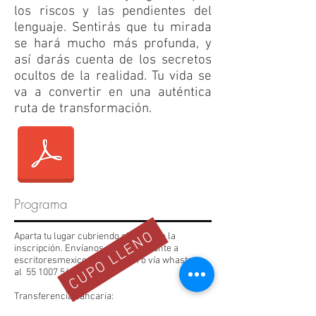
los riscos y las pendientes del
lenguaje. Sentirás que tu mirada
se hará mucho más profunda, y
así darás cuenta de los secretos
ocultos de la realidad. Tu vida se
va a convertir en una auténtica
ruta de transformación.
Programa
CUPO LLENO
Aparta tu lugar cubriendo el costo de la
inscripción. Envíanos el comprobante a
escritoresmexico@gmail.com
o vía whastapp
al
55 1007 5494
.
Transferencia bancaria:
Banco: CITIBANAMEX